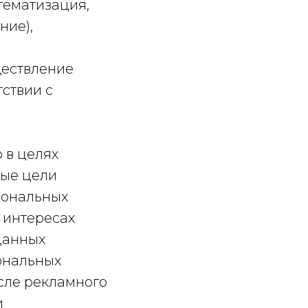
стематизация,
ние),
ществление
ствии с
.
 в целях
ные цели
сональных
 интересах
данных
ональных
сле рекламного
и