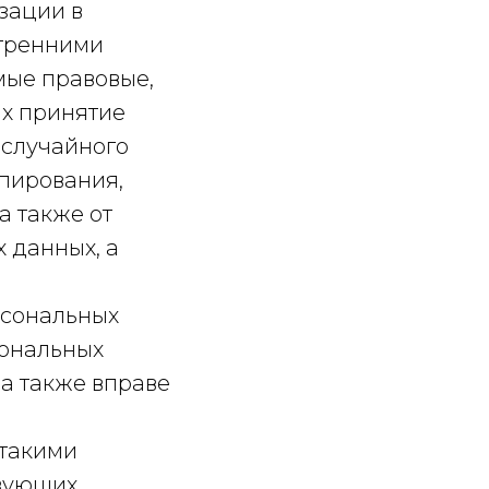
зации в
утренними
ые правовые,
их принятие
 случайного
опирования,
а также от
 данных, а
рсональных
сональных
а также вправе
 такими
вующих