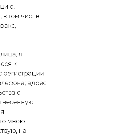
цию,
 в том числе
факс,
лица, я
юся к
с регистрации
елефона; адрес
ства о
отнесенную
ия
что мною
ствую, на