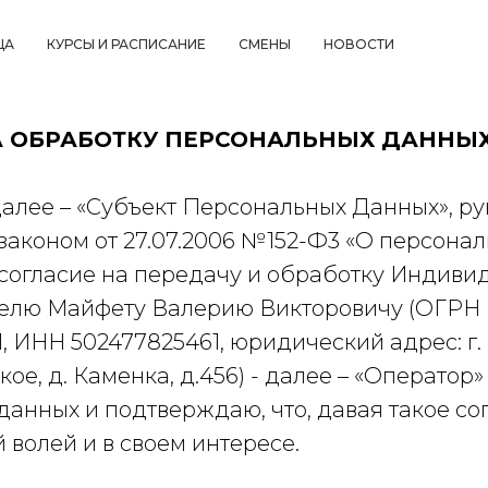
ЦА
КУРСЫ И РАСПИСАНИЕ
СМЕНЫ
НОВОСТИ
А ОБРАБОТКУ ПЕРСОНАЛЬНЫХ ДАННЫ
далее – «Субъект Персональных Данных», ру
аконом от 27.07.2006 №152-Ф3 «О персона
согласие на передачу и обработку Индиви
елю Майфету Валерию Викторовичу (ОГРН
1, ИНН 502477825461, юридический адрес: г.
ое, д. Каменка, д.456) - далее – «Оператор»
анных и подтверждаю, что, давая такое сог
 волей и в своем интересе.