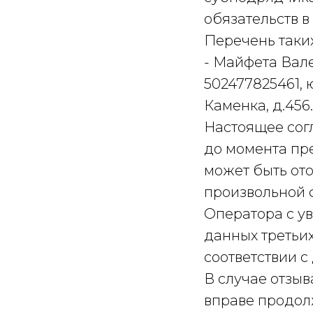
обязательств 
Перечень таки
-
Майфета Вале
502477825461, 
Каменка, д.456.
Настоящее сог
до момента пр
может быть от
произвольной 
Оператора с у
данных третьих
соответствии 
В случае отзы
вправе продол