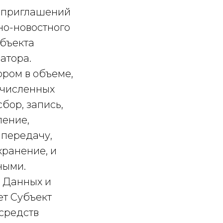
, приглашений
но-новостного
убъекта
атора.
ром в объеме,
ечисленных
бор, запись,
ление,
 передачу,
хранение, и
ными.
 Данных и
ет Субъект
средств