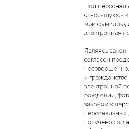
Под персонал
относящуюся ко
мои фамилию, и
электронная по
Являясь закон
согласен пред
несовершеннол
и гражданство 
электронной п
рождении, фот
законом к пер
персональных 
получено согла