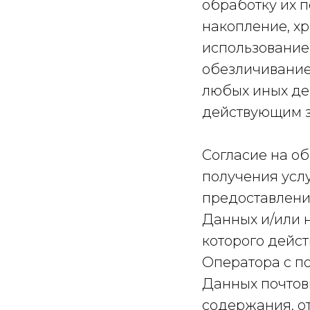
обработку их п
накопление, хр
использование,
обезличивание
любых иных де
действующим з
Согласие на о
получения усл
предоставлени
Данных и/или н
которого дейс
Оператора с п
Данных почтов
содержания, о