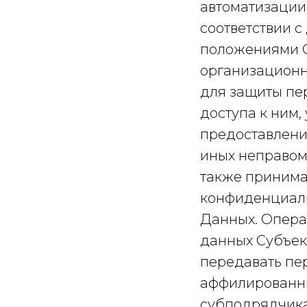
автоматизации
соответствии 
положениями О
организационн
для защиты пе
доступа к ним,
предоставлени
иных неправом
также принима
конфиденциаль
Данных. Опера
данных Субъек
передавать пе
аффилированны
субподрядчик