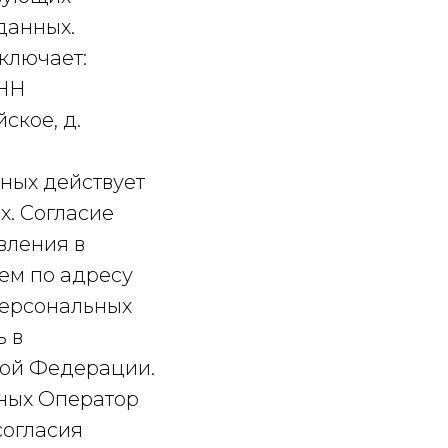
данных.
ключает:
ИНН
ское, д.
ных действует
. Согласие
вления в
ем по адресу
персональных
ь в
кой Федерации.
нных Оператор
согласия